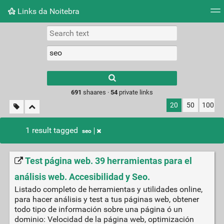
Links da Noitebra
Tag cloud
Picture wall
Daily
► Play Videos
Type 1 or more
characters for
results.
691
shaares ·
54
private links
20
50
100
1 result tagged
seo
Test página web. 39 herramientas para el
análisis web. Accesibilidad y Seo.
Listado completo de herramientas y utilidades online,
para hacer análisis y test a tus páginas web, obtener
todo tipo de información sobre una página ó un
dominio: Velocidad de la página web, optimización