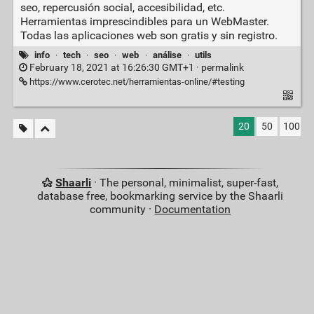
seo, repercusión social, accesibilidad, etc.
Herramientas imprescindibles para un WebMaster.
Todas las aplicaciones web son gratis y sin registro.
info
·
tech
·
seo
·
web
·
análise
·
utils
February 18, 2021 at 16:26:30 GMT+1 ·
permalink
https://www.cerotec.net/herramientas-online/#testing
20
50
100
Shaarli
· The personal, minimalist, super-fast,
database free, bookmarking service by the Shaarli
community ·
Documentation