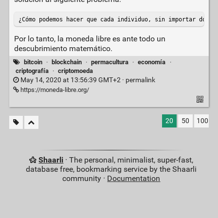
¿Cómo podemos hacer que cada individuo, sin importar dónde
Por lo tanto, la moneda libre es ante todo un
descubrimiento matemático.
bitcoin
·
blockchain
·
permacultura
·
economía
·
criptografía
·
criptomoeda
May 14, 2020 at 13:56:39 GMT+2 ·
permalink
https://moneda-libre.org/
20
50
100
Shaarli
· The personal, minimalist, super-fast,
database free, bookmarking service by the Shaarli
community ·
Documentation