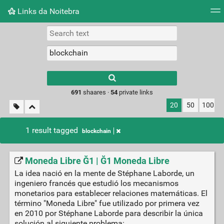
Links da Noitebra
Tag cloud
Picture wall
Daily
► Play Videos
Type 1 or more
characters for
results.
691
shaares ·
54
private links
20
50
100
1 result tagged
blockchain
Moneda Libre Ğ1 | Ğ1 Moneda Libre
La idea nació en la mente de Stéphane Laborde, un
ingeniero francés que estudió los mecanismos
monetarios para establecer relaciones matemáticas. El
término "Moneda Libre" fue utilizado por primera vez
en 2010 por Stéphane Laborde para describir la única
solución al siguiente problema: