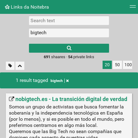
Links da Noitebra
Tag cloud
Picture wall
Daily
► Play Videos
Type 1 or more
characters for
results.
691
shaares ·
54
private links
20
50
100
1 result tagged
bigtech
nobigtech.es - La transición digital de verdad
Somos un grupo de activistas que busca fomentar la
soberanía y la independencia tecnológica en España
(por lo menos), y si es posible en todo el mundo, pero
preferimos centrarnos en algo más local.
Queremos que las Big Tech no sean compañías que
dominen cada aspecto de nuestras vidas.